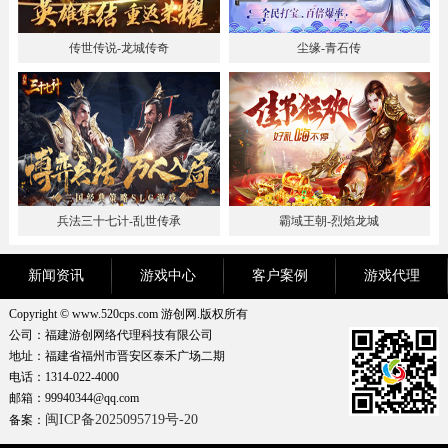
传世传说-龙城传奇
尘缘-青石传
兵法三十七计-乱世传承
霸域王朝-烈焰龙城
新闻资讯
游戏中心
客户案例
游戏代理
Copyright © www.520cps.com 游创网.版权所有
公司：福建游创网络代理科技有限公司
地址：福建省福州市晋安区泰禾广场二期
电话：1314-022-4000
邮箱：99940344@qq.com
闽ICP备2025095719号-20
备案：