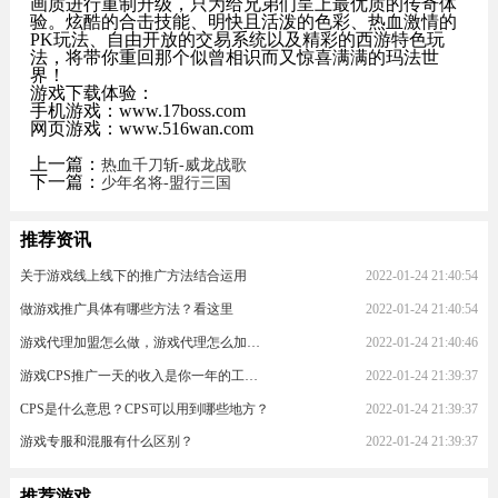
画质进行重制升级，只为给兄弟们呈上最优质的传奇体
验。炫酷的合击技能、明快且活泼的色彩、热血激情的
PK玩法、自由开放的交易系统以及精彩的西游特色玩
法，将带你重回那个似曾相识而又惊喜满满的玛法世
界！
游戏下载体验：
手机游戏：www.17boss.com
网页游戏：www.516wan.com
上一篇：
热血千刀斩-威龙战歌
下一篇：
少年名将-盟行三国
推荐资讯
关于游戏线上线下的推广方法结合运用
2022-01-24 21:40:54
做游戏推广具体有哪些方法？看这里
2022-01-24 21:40:54
游戏代理加盟怎么做，游戏代理怎么加入？
2022-01-24 21:40:46
游戏CPS推广一天的收入是你一年的工资！
2022-01-24 21:39:37
CPS是什么意思？CPS可以用到哪些地方？
2022-01-24 21:39:37
游戏专服和混服有什么区别？
2022-01-24 21:39:37
推荐游戏