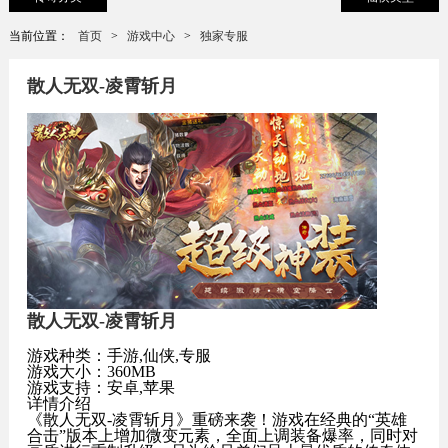
当前位置：
首页
>
游戏中心
>
独家专服
散人无双-凌霄斩月
散人无双-凌霄斩月
游戏种类：手游,仙侠,专服
游戏大小：360MB
游戏支持：安卓,苹果
详情介绍
《散人无双-凌霄斩月》重磅来袭！游戏在经典的“英雄
合击”版本上增加微变元素，全面上调装备爆率，同时对