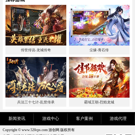
传世传说-龙城传奇
尘缘-青石传
兵法三十七计-乱世传承
霸域王朝-烈焰龙城
新闻资讯
游戏中心
客户案例
游戏代理
Copyright © www.520cps.com 游创网.版权所有