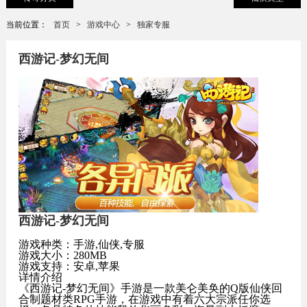
当前位置：
首页
>
游戏中心
>
独家专服
西游记-梦幻无间
西游记-梦幻无间
游戏种类：手游,仙侠,专服
游戏大小：280MB
游戏支持：安卓,苹果
详情介绍
《西游记-梦幻无间》手游是一款美仑美奂的Q版仙侠回
合制题材类RPG手游，在游戏中有着六大宗派任你选