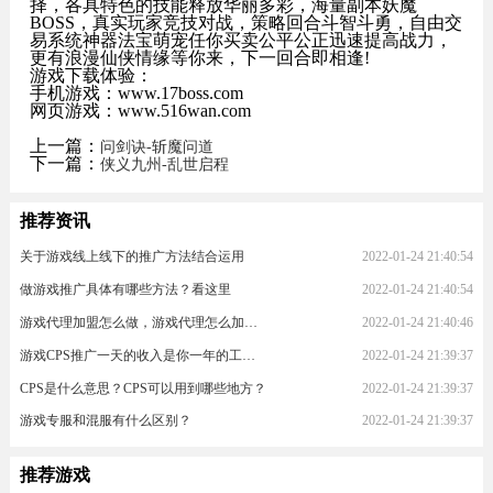
择，各具特色的技能释放华丽多彩，海量副本妖魔
BOSS，真实玩家竞技对战，策略回合斗智斗勇，自由交
易系统神器法宝萌宠任你买卖公平公正迅速提高战力，
更有浪漫仙侠情缘等你来，下一回合即相逢!
游戏下载体验：
手机游戏：www.17boss.com
网页游戏：www.516wan.com
上一篇：
问剑诀-斩魔问道
下一篇：
侠义九州-乱世启程
推荐资讯
关于游戏线上线下的推广方法结合运用
2022-01-24 21:40:54
做游戏推广具体有哪些方法？看这里
2022-01-24 21:40:54
游戏代理加盟怎么做，游戏代理怎么加入？
2022-01-24 21:40:46
游戏CPS推广一天的收入是你一年的工资！
2022-01-24 21:39:37
CPS是什么意思？CPS可以用到哪些地方？
2022-01-24 21:39:37
游戏专服和混服有什么区别？
2022-01-24 21:39:37
推荐游戏