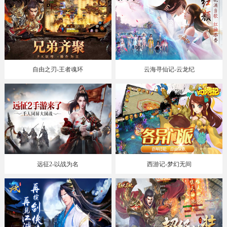
自由之刃-王者魂环
云海寻仙记-云龙纪
远征2-以战为名
西游记-梦幻无间