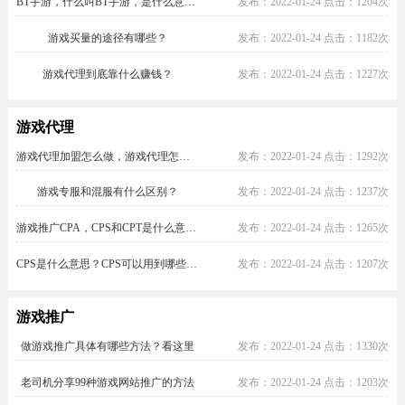
BT手游，什么叫BT手游，是什么意思?
发布：2022-01-24 点击：1204次
式,游戏官网,LOGO图标,游戏客服等均可
以自己设置,打造真正属于你自己的游戏
平台,游戏创业就选游创网! 游创网一直
游戏买量的途径有哪些？
发布：2022-01-24 点击：1182次
在努力，让更多的有志之士在游戏这个
朝阳行业大展宏图，游戏创业就选游创
游戏代理到底靠什么赚钱？
发布：2022-01-24 点击：1227次
网!
游戏代理
游戏代理加盟怎么做，游戏代理怎么加入？
发布：2022-01-24 点击：1292次
游戏专服和混服有什么区别？
发布：2022-01-24 点击：1237次
游戏推广CPA，CPS和CPT是什么意思？
发布：2022-01-24 点击：1265次
CPS是什么意思？CPS可以用到哪些地方？
发布：2022-01-24 点击：1207次
游戏推广
做游戏推广具体有哪些方法？看这里
发布：2022-01-24 点击：1330次
老司机分享99种游戏网站推广的方法
发布：2022-01-24 点击：1203次