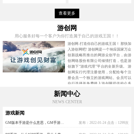
查看更多
游创网
用心服务好每一个客户为你打造属于自己的游戏王国！！
游创网-打造你自己的游戏王国！ 那快加
入游创网吧! 游创网是一个响应国家万众
创新战略而推出的网游众创平台，由游
创网络股份有限公司倾情打造，也是游
创旗下“游戏代理”平台的全新升级。 游
创网实行代理注册使用，分配给每个注
册会员一个独立的游戏网站。会员可以
自行选择并免费接入游创网提供的众多
高品质的热门网络游戏，还可以选择各
新闻中心
种丰富多样的功能，如美女主播、玩家
抽奖、节日活动、积分兑换等，绝对让
NEWS CENTER
你的游戏网站人气爆棚。 邀请你的爱好
游戏的朋友们一起来畅玩吧，网游强大
游戏新闻
的吸金能力肯定还能让你获得额外的收
GM版本手游是什么意思，GM手游有什么好处？
发布：2022-01-24 点击：1299次
入! 游创网提供千万款精品官方版,BT版,
手游,页游让你选择,游戏代理加盟新模