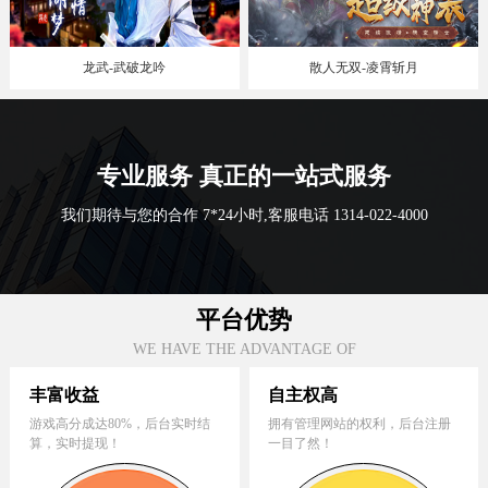
龙武-武破龙吟
散人无双-凌霄斩月
专业服务
真正的一站式服务
我们期待与您的合作 7*24小时,客服电话 1314-022-4000
平台优势
WE HAVE THE ADVANTAGE OF
丰富收益
自主权高
游戏高分成达80%，后台实时结
拥有管理网站的权利，后台注册
算，实时提现！
一目了然！