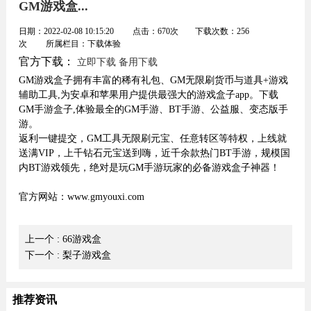
GM游戏盒...
日期：
2022-02-08 10:15:20
点击：
670
次 下载次数：
256
次 所属栏目：
下载体验
官方下载：
立即下载
备用下载
GM游戏盒子拥有丰富的稀有礼包、GM无限刷货币与道具+游戏
辅助工具,为安卓和苹果用户提供最强大的游戏盒子app。下载
GM手游盒子,体验最全的GM手游、BT手游、公益服、变态版手
游。
返利一键提交，GM工具无限刷元宝、任意转区等特权，上线就
送满VIP，上千钻石元宝送到嗨，近千余款热门BT手游，规模国
内BT游戏领先，绝对是玩GM手游玩家的必备游戏盒子神器！
官方网站：www.gmyouxi.com
上一个
: 66游戏盒
下一个
: 梨子游戏盒
推荐资讯