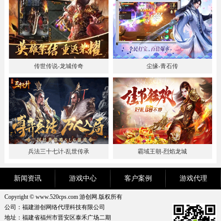
传世传说-龙城传奇
尘缘-青石传
兵法三十七计-乱世传承
霸域王朝-烈焰龙城
新闻资讯
游戏中心
客户案例
游戏代理
Copyright © www.520cps.com 游创网.版权所有
公司：福建游创网络代理科技有限公司
地址：福建省福州市晋安区泰禾广场二期