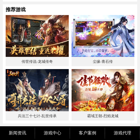
推荐游戏
传世传说-龙城传奇
尘缘-青石传
兵法三十七计-乱世传承
霸域王朝-烈焰龙城
新闻资讯
游戏中心
客户案例
游戏代理