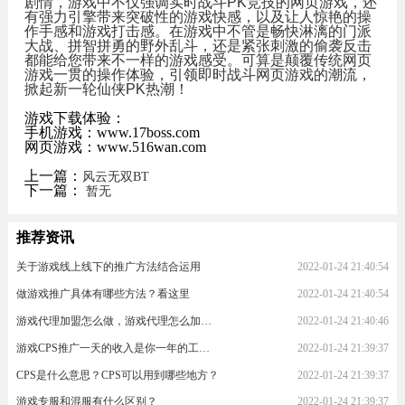
剧情，游戏中不仅强调实时战斗PK竞技的网页游戏，还
有强力引擎带来突破性的游戏快感，以及让人惊艳的操
作手感和游戏打击感。在游戏中不管是畅快淋漓的门派
大战、拼智拼勇的野外乱斗，还是紧张刺激的偷袭反击
都能给您带来不一样的游戏感受。可算是颠覆传统网页
游戏一贯的操作体验，引领即时战斗网页游戏的潮流，
掀起新一轮仙侠PK热潮！
游戏下载体验：
手机游戏：www.17boss.com
网页游戏：www.516wan.com
上一篇：
风云无双BT
下一篇：
暂无
推荐资讯
关于游戏线上线下的推广方法结合运用
2022-01-24 21:40:54
做游戏推广具体有哪些方法？看这里
2022-01-24 21:40:54
游戏代理加盟怎么做，游戏代理怎么加入？
2022-01-24 21:40:46
游戏CPS推广一天的收入是你一年的工资！
2022-01-24 21:39:37
CPS是什么意思？CPS可以用到哪些地方？
2022-01-24 21:39:37
游戏专服和混服有什么区别？
2022-01-24 21:39:37