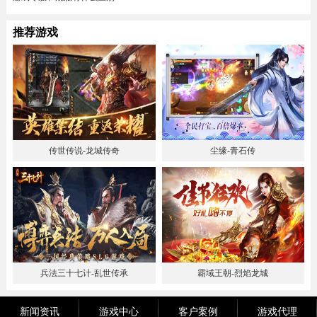
推荐游戏
传世传说-龙城传奇
尘缘-青石传
兵法三十七计-乱世传承
霸域王朝-烈焰龙城
新闻资讯
游戏中心
客户案例
游戏代理