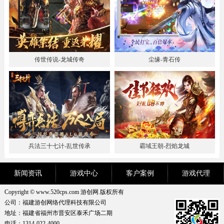
传世传说-龙城传奇
尘缘-青石传
兵法三十七计-乱世传承
霸域王朝-烈焰龙城
新闻资讯
游戏中心
客户案例
游戏代理
Copyright © www.520cps.com 游创网.版权所有
公司：福建游创网络代理科技有限公司
地址：福建省福州市晋安区泰禾广场二期
电话：1314-022-4000